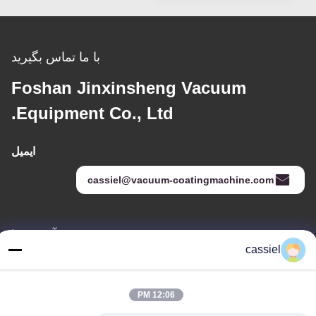
با ما تماس بگیرید
Foshan Jinxinsheng Vacuum
Equipment Co., Ltd.
ایمیل
cassiel@vacuum-coatingmachine.com
آدرس ما
cassiel
آدرس
شماره 14 خیابان اول ، پارک صنعتی دافنگتیان ، منطقه نانهای ، شهر
12:06 PM
فوشان ، گوانگدونگ ، چین