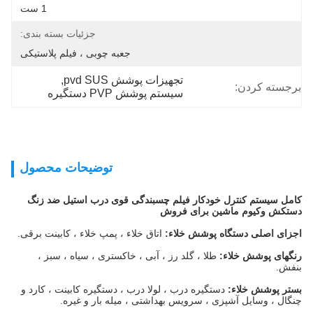
1 ست
جزئیات بسته بندی:
جعبه چوبی ، فیلم پلاستیکی
تجهیزات پوشش pvd SUS
, 
برجسته کردن:
سیستم پوشش PVP دستگیره
توضیحات محصول
کامل سیستم کنترل خودکار فیلم چسبندگی قوی درب استیل ضد زنگ
دستکش وکیوم ماشین برای فروش
اجزای اصلی دستگاه پوشش خلاء:
اتاق خلاء ، پمپ خلاء ، کابینت برقی.
رنگهای پوشش خلاء:
طلا ، گلد رز ، آبی ، خاکستری ، سیاه ، سبز ،
بنفش.
بستر پوشش خلاء:
دستگیره درب ، لولا درب ، دستگیره کابینت ، کارد و
چنگال ، وسایل آشپزی ، سرویس بهداشتی ، میله بار و غیره.